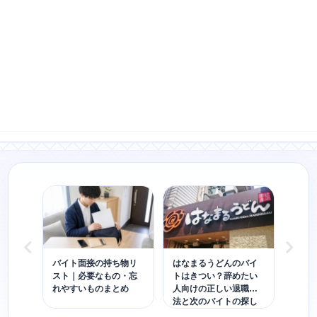
イト
バイト面接の持ち物リ
はなまるうどんのバイ
リゾ
規定と
スト｜必要なもの・忘
トはきつい？辞めたい
い?
れやすいものまとめ
人向けの正しい退職方
例と
法と次のバイトの探し
け方
方