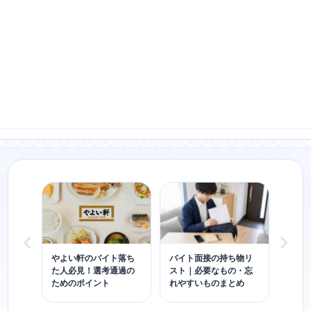
て言
やよい軒のバイト落ち
バイト面接の持ち物リ
モス
トも
た人必見！選考通過の
スト｜必要なもの・忘
の合
を張
ためのポイント
れやすいものまとめ
かる