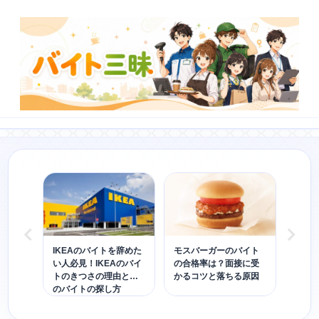
の口
IKEAのバイトを辞めた
モスバーガーのバイト
ベイ
！き
い人必見！IKEAのバイ
の合格率は？面接に受
ちた
時
トのきつさの理由と次
かるコツと落ちる原因
るコ
底調
のバイトの探し方
方法