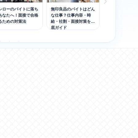
シローのバイトに落ち
無印良品のバイトはどん
ミスドのバイト
あなたへ！面接で合格
な仕事？仕事内容・時
情！出会いや男
るための対策法
給・社割・面接対策を徹
つさなどの実態
底ガイド