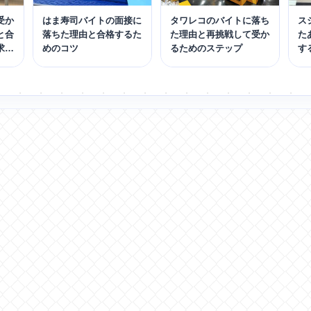
受か
はま寿司バイトの面接に
タワレコのバイトに落ち
ス
と合
落ちた理由と合格するた
た理由と再挑戦して受か
た
求人
めのコツ
るためのステップ
す