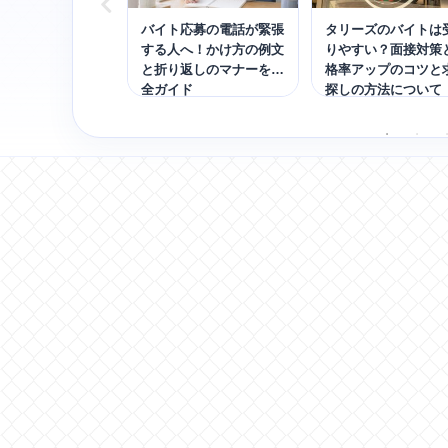
バイトはきつい？
バイト応募の電話が緊張
タリーズのバイトは
容・時給の目安・
する人へ！かけ方の例文
りやすい？面接対策
策を解説｜高校生
と折り返しのマナーを完
格率アップのコツと
可能
全ガイド
探しの方法について