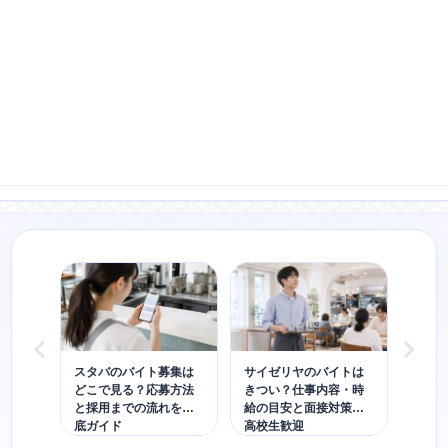
はど
スタバのバイト募集は
サイゼリヤのバイトは
マッ
働け
どこで見る？応募方法
きつい？仕事内容・時
費は
失敗
と採用までの流れを徹
給の目安と面接対策｜
限額
底ガイド
高校生歓迎