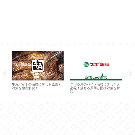
で
牛角バイトの面接に落ちる原因と
スギ薬局のバイト面接に落ちた人
す
注意
対策を徹底解説！
必見！落ちる原因と面接対策を解
と
説
官