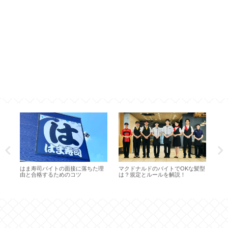
質
はま寿司バイトの面接に落ちた理
マクドナルドのバイトでOKな髪型
パ
裏
由と合格するためのコツ
は？規定とルールを解説！
減