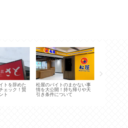
イトを辞めた
松屋のバイトのまかない事
IKEAのバ
チェック！賢
情を大公開！持ち帰りや天
た理由と合
ント
引き条件について
ツ