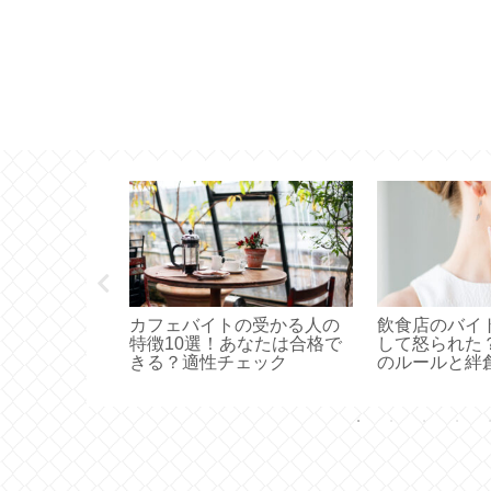
イトの口コミ
カフェバイトの受かる人の
飲食店のバイ
実！辞めたい
特徴10選！あなたは合格で
して怒られた
事の探し方
きる？適性チェック
のルールと絆
方と注意点