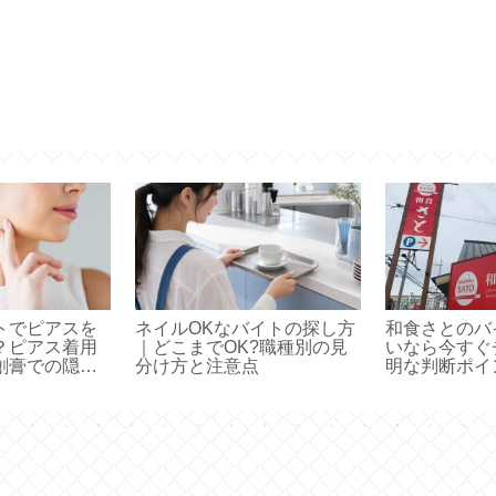
トでピアスを
ネイルOKなバイトの探し方
和食さとのバ
？ピアス着用
｜どこまでOK?職種別の見
いなら今すぐ
創膏での隠し
分け方と注意点
明な判断ポイ