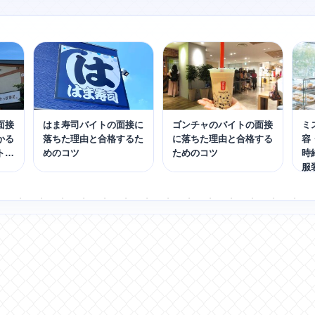
面接
はま寿司バイトの面接に
ゴンチャのバイトの面接
ミ
かる
落ちた理由と合格するた
に落ちた理由と合格する
容
トの
めのコツ
ためのコツ
時
服