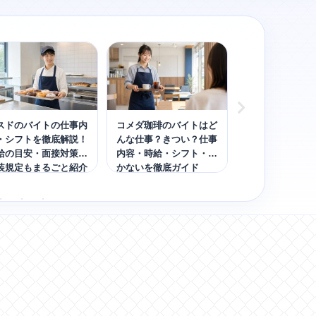
スドのバイトの仕事内
コメダ珈琲のバイトはど
無印良品のバイ
・シフトを徹底解説！
んな仕事？きつい？仕事
落ちたあなたへ
給の目安・面接対策・
内容・時給・シフト・ま
るための5つの
装規定もまるごと紹介
かないを徹底ガイド