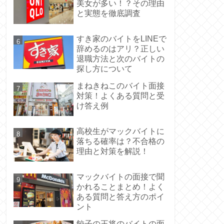
美女が多い！？その理由
と実態を徹底調査
すき家のバイトをLINEで
辞めるのはアリ？正しい
退職方法と次のバイトの
探し方について
まねきねこのバイト面接
対策！よくある質問と受
け答え例
高校生がマックバイトに
落ちる確率は？不合格の
理由と対策を解説！
マックバイトの面接で聞
かれることまとめ！よく
ある質問と答え方のポイ
ント
餃子の王将のバイトの面