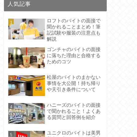
人気記事
ロフトのバイトの面接で
聞かれることまとめ！筆
記試験や服装の注意点も
解説
ゴンチャのバイトの面接
に落ちた理由と合格する
ためのコツ
松屋のバイトのまかない
事情を大公開！持ち帰り
や天引き条件について
ハニーズのバイトの面接
で聞かれること！よくあ
る質問と回答例を紹介
ユニクロのバイトは美男