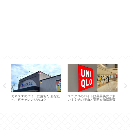
ア
カネスエのバイトに落ちた あなた
ユニクロのバイトは美男美女が多
温
張
へ！再チャレンジのコツ
い！？その理由と実態を徹底調査
正